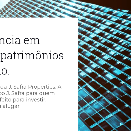
ência em
 patrimônios
do.
da J. Safra Properties. A
o J. Safra para quem
eito para investir,
 alugar.