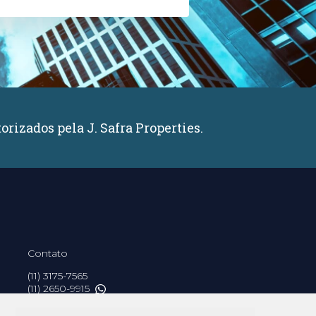
orizados pela J. Safra Properties.
Contato
(11) 3175-7565
(11) 2650-9915
contato@jsafraproperties.com.br