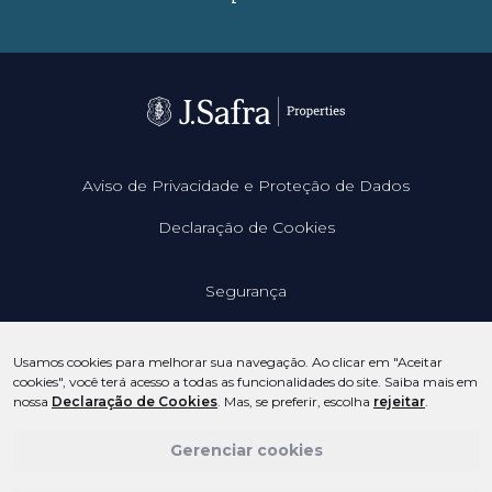
Aviso de Privacidade e Proteção de Dados
Declaração de Cookies
Segurança
Contato
Usamos cookies para melhorar sua navegação. Ao clicar em "Aceitar
cookies", você terá acesso a todas as funcionalidades do site. Saiba mais em
(11) 3175-7565
nossa
Declaração de Cookies
. Mas, se preferir, escolha
rejeitar
.
(11) 2650-9915
contato@jsafraproperties.com.br
Gerenciar cookies