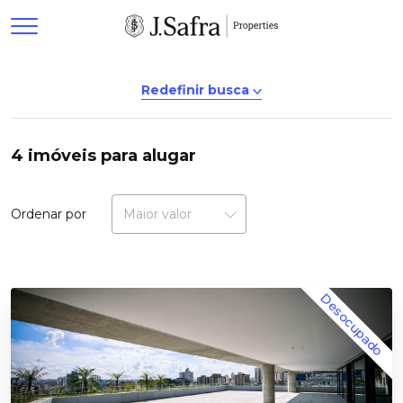
Redefinir busca
4 imóveis para alugar
O que você precisa?
Ordenar por
Tipo de imóvel
Desocupado
Estado
Cidade